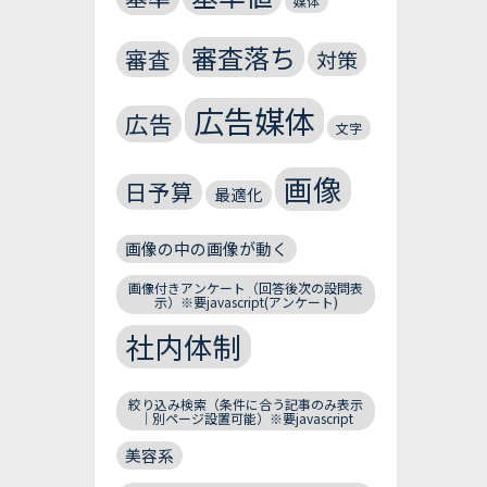
媒体
審査落ち
審査
対策
広告媒体
広告
文字
画像
日予算
最適化
画像の中の画像が動く
画像付きアンケート（回答後次の設問表
示）※要javascript(アンケート)
社内体制
絞り込み検索（条件に合う記事のみ表示
｜別ページ設置可能）※要javascript
美容系