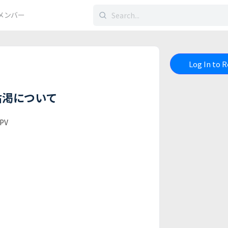
検
メンバー
索
す
る：
Log In to 
枯渇について
PV