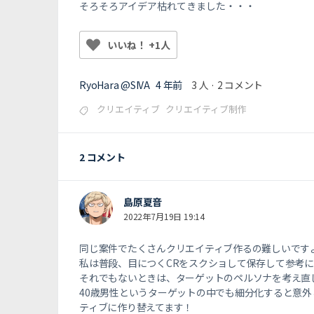
そろそろアイデア枯れてきました・・・
いいね！ +1人
RyoHara @SIVA
4 年前
3 人
·
2 コメント
クリエイティブ
クリエイティブ制作
2 コメント
島原夏音
2022年7月19日 19:14
同じ案件でたくさんクリエイティブ作るの難しいです
私は普段、目につくCRをスクショして保存して参考
それでもないときは、ターゲットのペルソナを考え直
40歳男性というターゲットの中でも細分化すると意
ティブに作り替えてます！