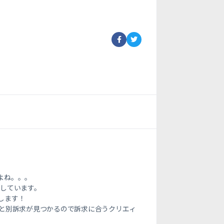
よね。。。
にしています。
します！
外と別訴求が見つかるので訴求に合うクリエィ