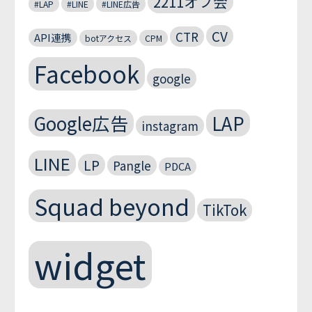
2211オフ会
#LAP
#LINE
#LINE広告
CV
CTR
API連携
botアクセス
CPM
Facebook
google
Google広告
LAP
instagram
LINE
LP
Pangle
PDCA
Squad beyond
TikTok
widget