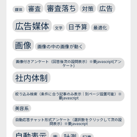
審査落ち
広告
審査
対策
媒体
広告媒体
日予算
最適化
文字
画像
画像の中の画像が動く
画像付きアンケート（回答後次の設問表示）※要javascript(アン
ケート)
社内体制
絞り込み検索（条件に合う記事のみ表示｜別ページ設置可能）※
要javascript
美容系
自動応答チャット形式アンケート（選択肢をクリックして次の設
問表示）※要javascript
自動表示
計測
表