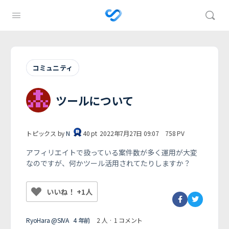
コミュニティ
ツールについて
トピックス by
N
40
pt
2022年7月27日 09:07
758
PV
アフィリエイトで扱っている案件数が多く運用が大変
なのですが、何かツール活用されてたりしますか？
いいね！ +1人
RyoHara @SIVA
4 年前
2 人
·
1 コメント