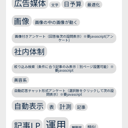
広告媒体
日予算
最適化
文字
画像
画像の中の画像が動く
画像付きアンケート（回答後次の設問表示）※要javascript(アン
ケート)
社内体制
絞り込み検索（条件に合う記事のみ表示｜別ページ設置可能）※
要javascript
美容系
自動応答チャット形式アンケート（選択肢をクリックして次の設
問表示）※要javascript
自動表示
計測
表
記事
運用
記事LP
類似
離脱率