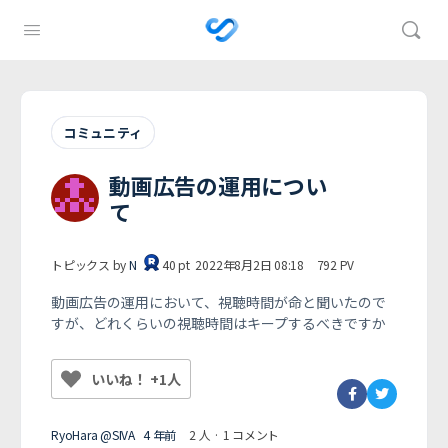
コミュニティ
動画広告の運用につい
て
トピックス by
N
40
pt
2022年8月2日 08:18
792
PV
動画広告の運用において、視聴時間が命と聞いたので
すが、どれくらいの視聴時間はキープするべきですか
いいね！ +1人
RyoHara @SIVA
4 年前
2 人
·
1 コメント