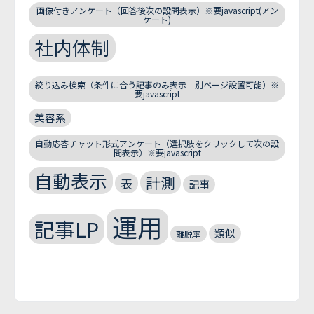
画像付きアンケート（回答後次の設問表示）※要javascript(アン
ケート)
社内体制
絞り込み検索（条件に合う記事のみ表示｜別ページ設置可能）※
要javascript
美容系
自動応答チャット形式アンケート（選択肢をクリックして次の設
問表示）※要javascript
自動表示
計測
表
記事
運用
記事LP
類似
離脱率