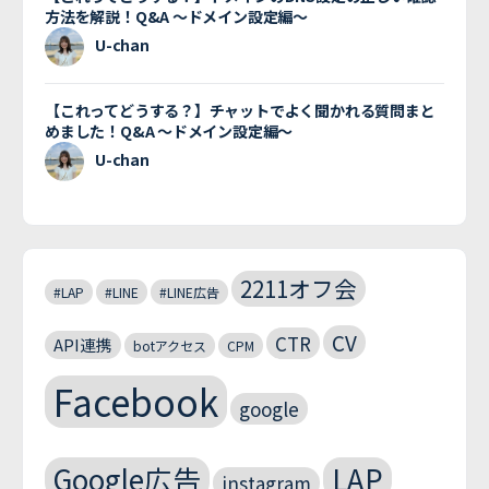
方法を解説！Q&A 〜ドメイン設定編〜
U-chan
【これってどうする？】チャットでよく聞かれる質問まと
めました！Q&A 〜ドメイン設定編〜
U-chan
2211オフ会
#LAP
#LINE
#LINE広告
CV
CTR
API連携
botアクセス
CPM
Facebook
google
Google広告
LAP
instagram