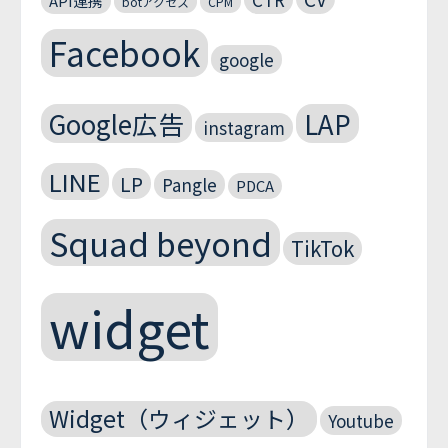
API連携
botアクセス
CPM
Facebook
google
Google広告
LAP
instagram
LINE
LP
Pangle
PDCA
Squad beyond
TikTok
widget
Widget（ウィジェット）
Youtube