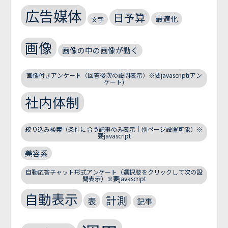
広告媒体
日予算
最適化
文字
画像
画像の中の画像が動く
画像付きアンケート（回答後次の設問表示）※要javascript(アン
ケート)
社内体制
絞り込み検索（条件に合う記事のみ表示｜別ページ設置可能）※
要javascript
美容系
自動応答チャット形式アンケート（選択肢をクリックして次の設
問表示）※要javascript
自動表示
計測
表
記事