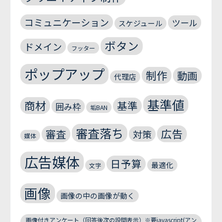
コミュニケーション
ツール
スケジュール
ボタン
ドメイン
フッター
ポップアップ
制作
動画
代理店
基準値
商材
基準
囲み枠
垢BAN
審査落ち
広告
審査
対策
媒体
広告媒体
日予算
最適化
文字
画像
画像の中の画像が動く
画像付きアンケート（回答後次の設問表示）※要javascript(アン