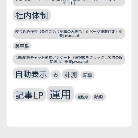
ケート)
社内体制
絞り込み検索（条件に合う記事のみ表示｜別ページ設置可能）※
要javascript
美容系
自動応答チャット形式アンケート（選択肢をクリックして次の設
問表示）※要javascript
自動表示
計測
表
記事
運用
記事LP
類似
離脱率