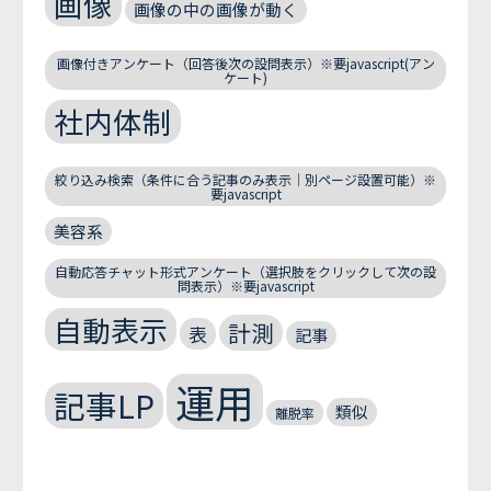
画像
画像の中の画像が動く
画像付きアンケート（回答後次の設問表示）※要javascript(アン
ケート)
社内体制
絞り込み検索（条件に合う記事のみ表示｜別ページ設置可能）※
要javascript
美容系
自動応答チャット形式アンケート（選択肢をクリックして次の設
問表示）※要javascript
自動表示
計測
表
記事
運用
記事LP
類似
離脱率