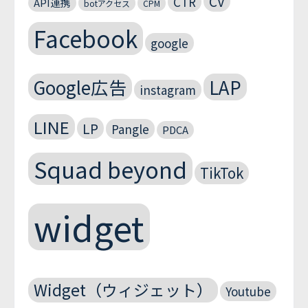
CV
CTR
API連携
botアクセス
CPM
Facebook
google
Google広告
LAP
instagram
LINE
LP
Pangle
PDCA
Squad beyond
TikTok
widget
Widget（ウィジェット）
Youtube