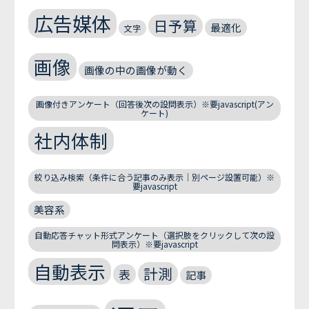
広告媒体
日予算
最適化
文字
画像
画像の中の画像が動く
画像付きアンケート（回答後次の設問表示）※要javascript(アン
ケート)
社内体制
絞り込み検索（条件に合う記事のみ表示｜別ページ設置可能）※
要javascript
美容系
自動応答チャット形式アンケート（選択肢をクリックして次の設
問表示）※要javascript
自動表示
計測
表
記事