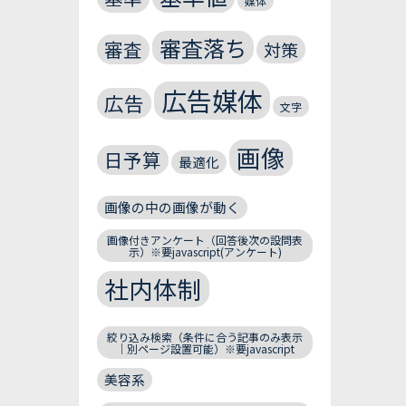
媒体
審査落ち
審査
対策
広告媒体
広告
文字
画像
日予算
最適化
画像の中の画像が動く
画像付きアンケート（回答後次の設問表
示）※要javascript(アンケート)
社内体制
絞り込み検索（条件に合う記事のみ表示
｜別ページ設置可能）※要javascript
美容系