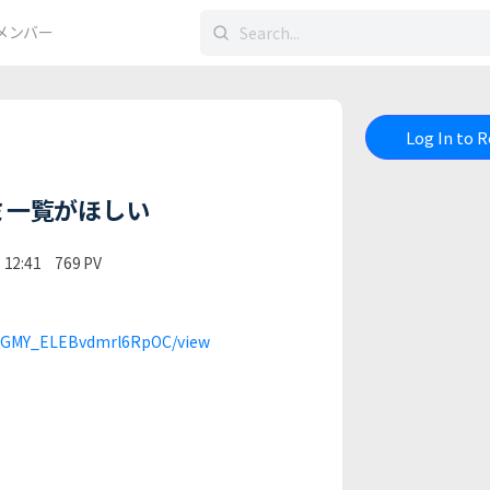
検
メンバー
索
す
る：
Log In to 
ミ一覧がほしい
12:41
769
PV
kFKGMY_ELEBvdmrl6RpOC/view