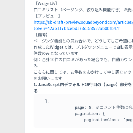
【Widget名】
口コミリスト（ページング、絞り込み機能付き）※要java
【プレビュー】
https://sb-draft-preview.squadbeyond.com/articl
token=42ab117bfcebd173c158522ab0bfb47f
【備考】
ページング機能との兼ね合いで、どうしてもご希望に
作成したWidgetでは、プルダウンメニューで自動
件数のみとなっています。
例：合計10件の口コミがあった場合でも、自動カウン
み
こちらに関しては、お手数をおかけして申し訳ないの
をお願いします。
1. JavaScript内デフォルト29行目の【page
る
   ],
page: 5
, ※コメント件数に
                pagination: {
                    paginationClass