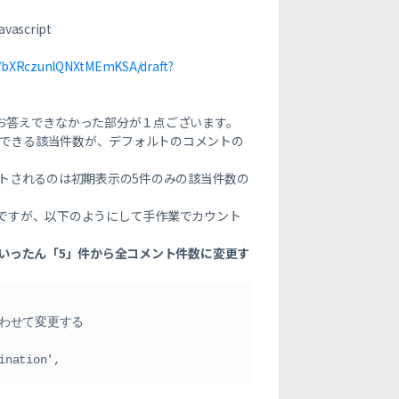
script
es/bXRczunlQNXtMEmKSA/draft?
お答えできなかった部分が１点ございます。
表示できる該当件数が、デフォルトのコメントの
トされるのは初期表示の5件のみの該当件数の
ですが、以下のようにして手作業でカウント
】部分をいったん「5」件から全コメント件数に変更す
合わせて変更する
: 'pagination',