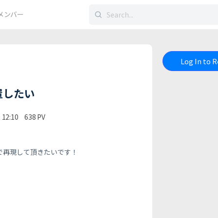
検
メンバー
索
す
る：
Log In to 
置したい
12:10
638
PV
tで再現して頂きたいです！