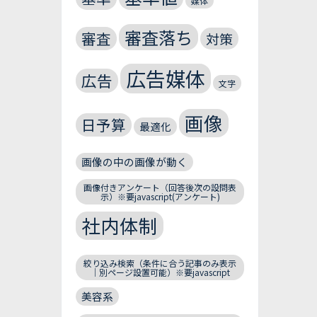
媒体
審査落ち
審査
対策
広告媒体
広告
文字
画像
日予算
最適化
画像の中の画像が動く
画像付きアンケート（回答後次の設問表
示）※要javascript(アンケート)
社内体制
絞り込み検索（条件に合う記事のみ表示
｜別ページ設置可能）※要javascript
美容系