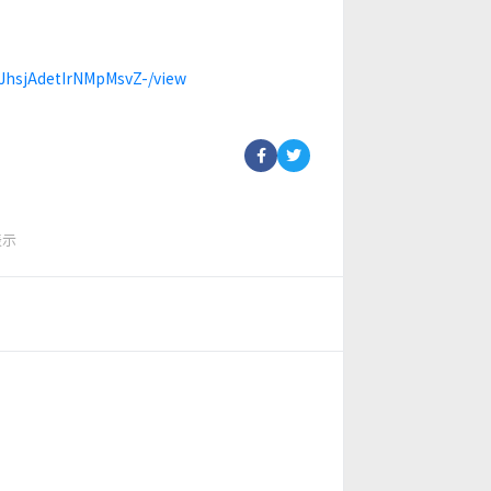
xJhsjAdetIrNMpMsvZ-/view
表示