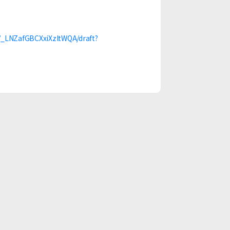
s/_LNZafGBCXxiXzltWQA/draft?