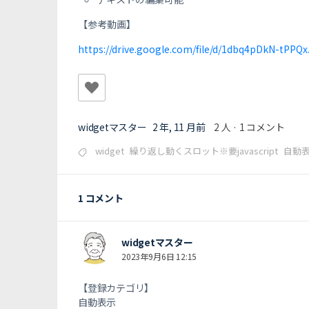
【参考動画】
https://drive.google.com/file/d/1dbq4pDkN-tPPQ
widgetマスター
2 年, 11 月前
2 人
·
1 コメント
widget
繰り返し動くスロット※要javascript
自動
1 コメント
widgetマスター
2023年9月6日 12:15
【登録カテゴリ】
自動表示