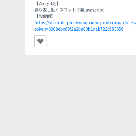
【Widget名】
繰り返し動くスロット※要javascript
【設置例】
https://sb-draft-preview.squadbeyond.com/article
token=6309ebc69f2a2ba80b1dab722c683656