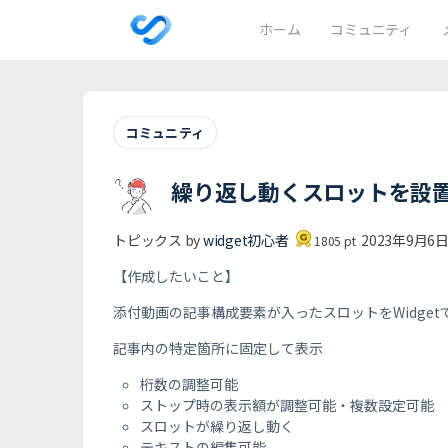
ホーム
コミュニティ
コミュニティ
繰り返し動くスロットを設
トピックス by
widget初心者
2023年9月6日 
1805
pt
【作成したいこと】
添付動画の記事構成要素が入ったスロットをWidge
記事内の特定箇所に固定して表示
桁数の調整可能
ストップ時の表示額が調整可能・複数設定可能
スロットが繰り返し動く
テキストの編集可能