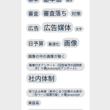
媒体
審査落ち
審査
対策
広告媒体
広告
文字
画像
日予算
最適化
画像の中の画像が動く
画像付きアンケート（回答後次の設問表
示）※要javascript(アンケート)
社内体制
絞り込み検索（条件に合う記事のみ表示
｜別ページ設置可能）※要javascript
美容系