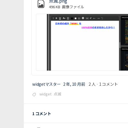
点滅.png
496 KB
画像ファイル
widgetマスター
2 年, 10 月前
2 人
·
1 コメント
widget
点滅
1 コメント