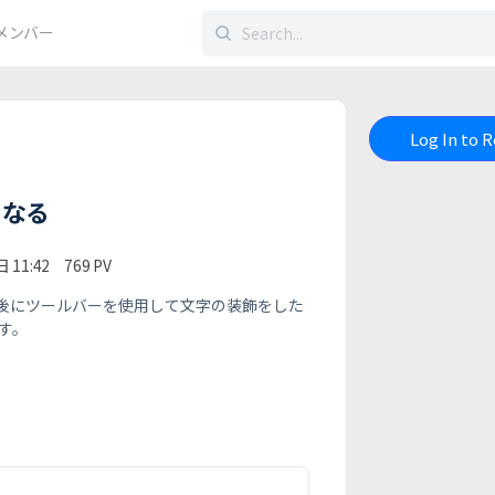
検
メンバー
索
す
る：
Log In to 
くなる
 11:42
769
PV
後にツールバーを使用して文字の装飾をした
す。