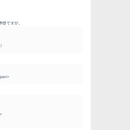
予想ですが、
ど）
pan>