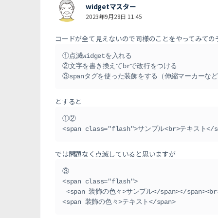
widgetマスター
2023年9月28日 11:45
コードが全て見えないので同様のことをやってみての
①点滅widgetを入れる

②文字を書き換えてbrで改行をつける

③spanタグを使った装飾をする（伸縮マーカーな
とすると
①②

<span class="flash">サンプル<br>テキスト</s
では問題なく点滅していると思いますが
③

<span class="flash">

 <span 装飾の色々>サンプル</span></span><br>

<span 装飾の色々>テキスト</span>