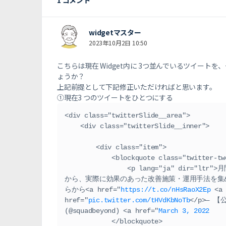
widgetマスター
2023年10月2日 10:50
こちらは現在 Widget内に 3つ並んでいるツイート
ょうか？
上記前提として下記修正いただければと思います。
①現在3 つのツイートをひとつにする
<div class="twitterSlide__area">

    <div class="twitterSlide__inner">

        <div class="item">

            <blockquote class="twitter-tweet">

                <p lang="ja" dir="ltr">月間100億円分を凝縮！<br>あらゆるWEB広告
から、実際に効果のあった改善施策・運用手法を集めま
らから<a href="
https://t.co/nHsRaoX2Ep
 <a 
href="
pic.twitter.com/tHVdKbNoTb
</p>— 【公式
(@squadbeyond) <a href="
March 3, 2022
            </blockquote>
