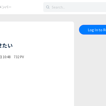
検
メンバー
索
す
る：
Log In to 
させたい
 10:48
732
PV