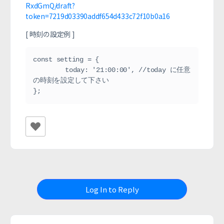
RxdGmQ/draft?
token=7219d03390addf654d433c72f10b0a16
[ 時刻の設定例 ]
const setting = {

	today: '21:00:00', //today に任意
の時刻を設定して下さい

};
Log In to Reply