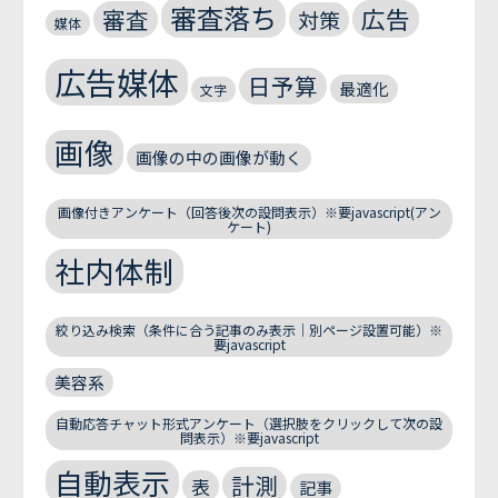
審査落ち
広告
審査
対策
媒体
広告媒体
日予算
最適化
文字
画像
画像の中の画像が動く
画像付きアンケート（回答後次の設問表示）※要javascript(アン
ケート)
社内体制
絞り込み検索（条件に合う記事のみ表示｜別ページ設置可能）※
要javascript
美容系
自動応答チャット形式アンケート（選択肢をクリックして次の設
問表示）※要javascript
自動表示
計測
表
記事