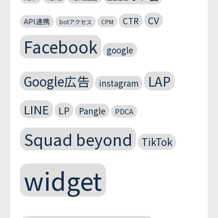
CV
CTR
API連携
botアクセス
CPM
Facebook
google
Google広告
LAP
instagram
LINE
LP
Pangle
PDCA
Squad beyond
TikTok
widget