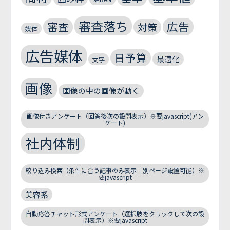
審査落ち
広告
審査
対策
媒体
広告媒体
日予算
最適化
文字
画像
画像の中の画像が動く
画像付きアンケート（回答後次の設問表示）※要javascript(アン
ケート)
社内体制
絞り込み検索（条件に合う記事のみ表示｜別ページ設置可能）※
要javascript
美容系
自動応答チャット形式アンケート（選択肢をクリックして次の設
問表示）※要javascript