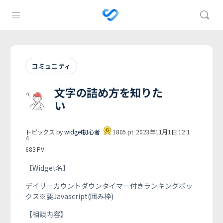
コミュニティ
文字の詰め方を知りた
い
トピックス by
widget初心者
1805
pt
2023年11月1日 12:1
4
683
PV
【Widget名】
デイリーカウントダウンタイマー付きランキングボッ
クス※要Javascript(囲み枠)
【相談内容】