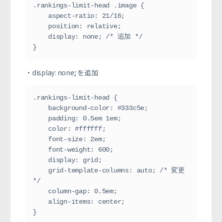
.rankings-limit-head .image {
    aspect-ratio: 21/16;
    position: relative;
    display: none; /* 追加 */
}
・display: none; を追加
.rankings-limit-head {
    background-color: #333c5e;
    padding: 0.5em 1em;
    color: #ffffff;
    font-size: 2em;
    font-weight: 600;
    display: grid;
    grid-template-columns: auto; /* 変更 
*/
    column-gap: 0.5em;
    align-items: center;
}