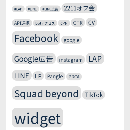
2211オフ会
#LAP
#LINE
#LINE広告
CV
CTR
API連携
botアクセス
CPM
Facebook
google
Google広告
LAP
instagram
LINE
LP
Pangle
PDCA
Squad beyond
TikTok
widget