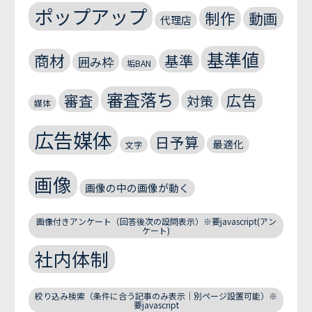
ポップアップ
制作
動画
代理店
基準値
商材
基準
囲み枠
垢BAN
審査落ち
広告
審査
対策
媒体
広告媒体
日予算
最適化
文字
画像
画像の中の画像が動く
画像付きアンケート（回答後次の設問表示）※要javascript(アン
ケート)
社内体制
絞り込み検索（条件に合う記事のみ表示｜別ページ設置可能）※
要javascript