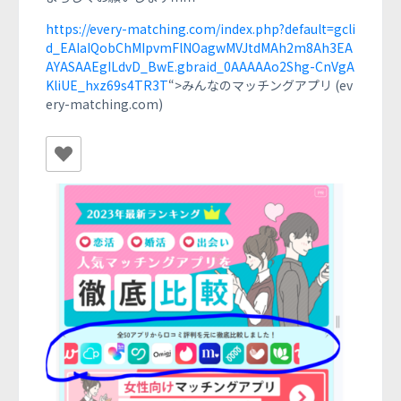
https://every-matching.com/index.php?default=gcli
d_EAIaIQobChMIpvmFlNOagwMVJtdMAh2m8Ah3EA
AYASAAEgILdvD_BwE.gbraid_0AAAAAo2Shg-CnVgA
KliUE_hxz69s4TR3T
“>みんなのマッチングアプリ (ev
ery-matching.com)