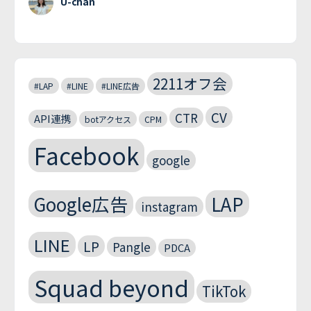
U-chan
2211オフ会
#LAP
#LINE
#LINE広告
CV
CTR
API連携
botアクセス
CPM
Facebook
google
Google広告
LAP
instagram
LINE
LP
Pangle
PDCA
Squad beyond
TikTok