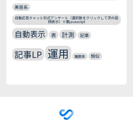
美容系
自動応答チャット形式アンケート（選択肢をクリックして次の設
問表示）※要javascript
自動表示
計測
表
記事
運用
記事LP
類似
離脱率