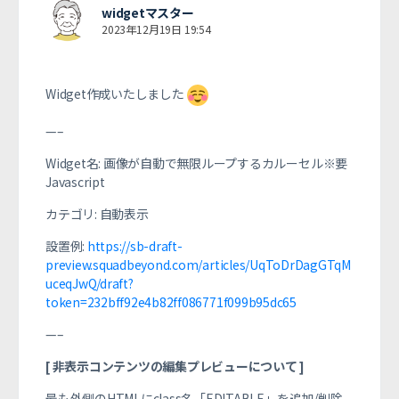
widgetマスター
2023年12月19日 19:54
Widget作成いたしました
—–
Widget名: 画像が自動で無限ループするカルーセル※要
Javascript
カテゴリ: 自動表示
設置例:
https://sb-draft-
preview.squadbeyond.com/articles/UqToDrDagGTqM
uceqJwQ/draft?
token=232bff92e4b82ff086771f099b95dc65
—–
[ 非表示コンテンツの編集プレビューについて ]
最も外側のHTMLにclass名「EDITABLE」を追加/削除