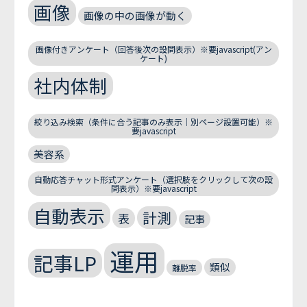
画像
画像の中の画像が動く
画像付きアンケート（回答後次の設問表示）※要javascript(アン
ケート)
社内体制
絞り込み検索（条件に合う記事のみ表示｜別ページ設置可能）※
要javascript
美容系
自動応答チャット形式アンケート（選択肢をクリックして次の設
問表示）※要javascript
自動表示
計測
表
記事
運用
記事LP
類似
離脱率