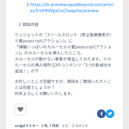
https://sb-preview.squadbeyond.com/articl
es/SroYIKIIVgvCsvZbuquhw/preview
相談内容
ウィジェットの「3リールスロット（停止後画像表示）
※要javascript(アクション)」に
「横幅いっぱいのカルーセル※要javascript(アクショ
ン)」のカルーセルを挿入したところ、
カルーセルが動かない事象が発生しております。※カ
ルーセルの挿入場所 Q3のコンテンツ「3つの新成分を
追加！」の下
お忙しいところ恐縮ですが、原因をご教授いただくこ
とは可能でしょうか？
何卒よろしくお願いいたします。
widgetマスター
2 年, 7 月前
2 人
·
2 コメント