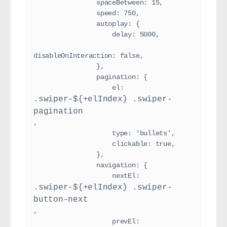
                spaceBetween: 15,

                speed: 750,

                autoplay: {

                    delay: 5000,

disableOnInteraction: false,

                },

                pagination: {

                    el: 
.swiper-${+elIndex} .swiper-
pagination
,

                    type: 'bullets',

                    clickable: true,

                },

                navigation: {

                    nextEl: 
.swiper-${+elIndex} .swiper-
button-next
,

                    prevEl: 