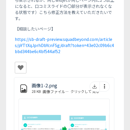
ら表示されるが、同じwidjetが同じページ内に2つ以上
になると、口コミスライドの〇部分が表示されなくな
る状態です）こちら修正方法を教えていただきたいで
す。
【相談したいページ】
https://sb-draft-preview.squadbeyond.com/article
s/pYTtXqJprhDbYcnFSg/draft?token=43e02c09b6c4
bbd344be6c4bf544af52
画像1-2.png
28 KB
画像ファイル
—
クリックして
見る