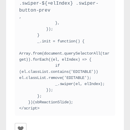
.swiper-${+elIndex} .swiper-
button-prev
,

                },

            });

        }

        _.init = function() {

Array.from(document.querySelectorAll(tar
get)).forEach((el, elIndex) => {

                if 
(el.classList.contains('EDITABLE')) 
el.classList.remove('EDITABLE');

                _.swiper(el, elIndex);

            });

        };

    })(sbReactionSlide);

</script>