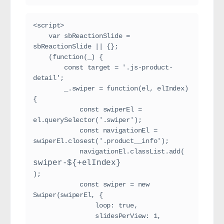
<script>

    var sbReactionSlide = 
sbReactionSlide || {};

    (function(_) {

        const target = '.js-product-
detail';

        _.swiper = function(el, elIndex) 
{

            const swiperEl = 
el.querySelector('.swiper');

            const navigationEl = 
swiperEl.closest('.product__info');

            navigationEl.classList.add(
swiper-${+elIndex}
);

            const swiper = new 
Swiper(swiperEl, {

                loop: true,

                slidesPerView: 1,
