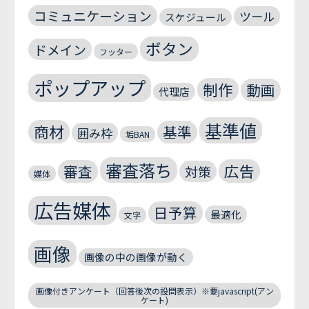
コミュニケーション
ツール
スケジュール
ボタン
ドメイン
フッター
ポップアップ
制作
動画
代理店
基準値
商材
基準
囲み枠
垢BAN
審査落ち
広告
審査
対策
媒体
広告媒体
日予算
最適化
文字
画像
画像の中の画像が動く
画像付きアンケート（回答後次の設問表示）※要javascript(アン
ケート)