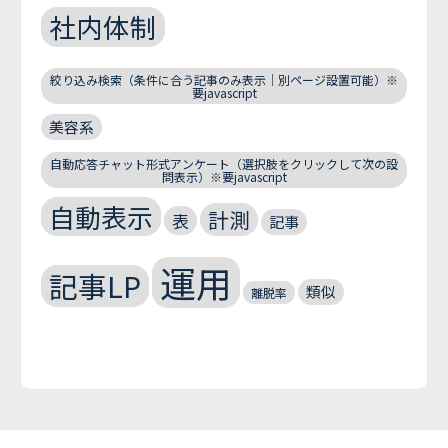
社内体制
絞り込み検索（条件に合う記事のみ表示｜別ページ設置可能）※
要javascript
美容系
自動応答チャット形式アンケート（選択肢をクリックして次の設
問表示）※要javascript
自動表示
計測
表
記事
運用
記事LP
類似
離脱率