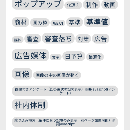
ポップアップ
制作
動画
代理店
基準値
商材
基準
囲み枠
垢BAN
審査落ち
広告
審査
対策
媒体
広告媒体
日予算
最適化
文字
画像
画像の中の画像が動く
画像付きアンケート（回答後次の設問表示）※要javascript(アン
ケート)
社内体制
絞り込み検索（条件に合う記事のみ表示｜別ページ設置可能）※
要javascript