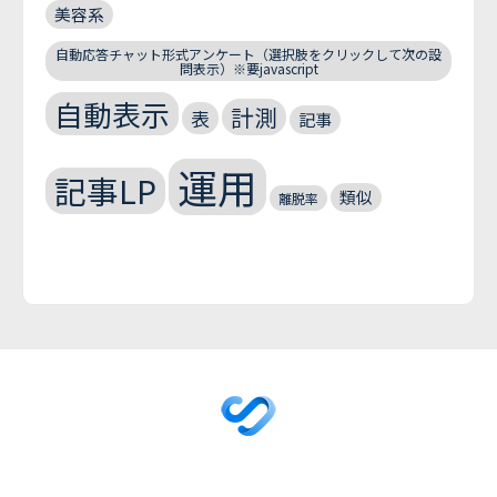
美容系
自動応答チャット形式アンケート（選択肢をクリックして次の設
問表示）※要javascript
自動表示
計測
表
記事
運用
記事LP
類似
離脱率