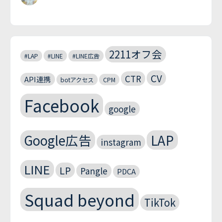
2211オフ会
#LAP
#LINE
#LINE広告
CV
CTR
API連携
botアクセス
CPM
Facebook
google
Google広告
LAP
instagram
LINE
LP
Pangle
PDCA
Squad beyond
TikTok