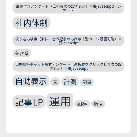
画像付きアンケート（回答後次の設問表示）※要javascript(アン
ケート)
社内体制
絞り込み検索（条件に合う記事のみ表示｜別ページ設置可能）※
要javascript
美容系
自動応答チャット形式アンケート（選択肢をクリックして次の設
問表示）※要javascript
自動表示
計測
表
記事
運用
記事LP
類似
離脱率