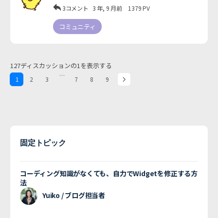
3コメント
3 年, 9 月前
1379
PV
コミュニティ
127ディスカッションの1を表示する
…
1
2
3
7
8
9
固定トピック
コーディング知識がなくても、自力でWidgetを修正する方
法
Yuiko / ブログ担当者